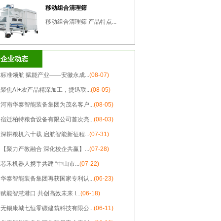
移动组合清理筛
移动组合清理筛 产品特点...
企业动态
-
标准领航 赋能产业——安徽永成...
(08-07)
-
聚焦AI+农产品精深加工，捷迅联...
(08-05)
-
河南华泰智能装备集团为茂名客户...
(08-05)
-
宿迁柏特粮食设备有限公司首次亮...
(08-03)
-
深耕粮机六十载 启航智能新征程...
(07-31)
-
【聚力产教融合 深化校企共赢】...
(07-28)
-
芯禾机器人携手共建 “中山市...
(07-22)
-
华泰智能装备集团再获国家专利认...
(06-23)
-
赋能智慧港口 共创高效未来 I...
(06-18)
-
无锡康城七恒零碳建筑科技有限公...
(06-11)