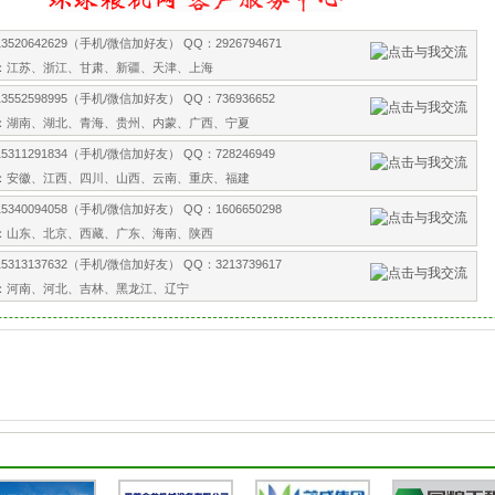
520642629（手机/微信加好友） QQ：2926794671
：江苏、浙江、甘肃、新疆、天津、上海
552598995（手机/微信加好友） QQ：736936652
：湖南、湖北、青海、贵州、内蒙、广西、宁夏
311291834（手机/微信加好友） QQ：728246949
：安徽、江西、四川、山西、云南、重庆、福建
340094058（手机/微信加好友） QQ：1606650298
：山东、北京、西藏、广东、海南、陕西
313137632（手机/微信加好友） QQ：3213739617
：河南、河北、吉林、黑龙江、辽宁