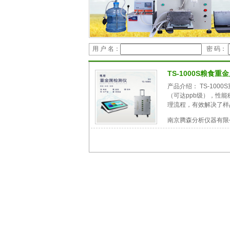
用 户 名：
密 码：
TS-1000S粮食重
产品介绍： TS-10
（可达ppb级），性
理流程，有效解决了样品
南京腾森分析仪器有限