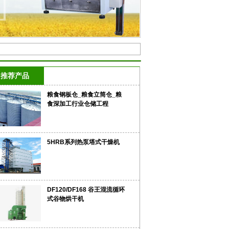
推荐产品
粮食钢板仓_粮食立筒仓_粮
食深加工行业仓储工程
5HRB系列热泵塔式干燥机
DF120/DF168 谷王混流循环
式谷物烘干机