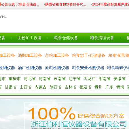
25年度粮食仓储设...
公告信息：
·陕西省粮食和物资储备局...
·2024年度高标准粮库建设...
yer。
设备
面粉加工设备
粮食仓储设备
粮食清理设备
加工设备
油脂加工设备
杂粮加工设备
粮食烘干/仓储设备
粮食清理/
检测仪器
油厂检测仪器
原粮检测仪器
粮食安全检测仪器
粮食粉碎仪
海市
重庆市
河北省
河南省
云南省
辽宁省
黑龙江
湖南省
安徽省
西
甘肃省
山西省
内蒙古
陕西省
吉林省
福建省
贵州
广东
青海