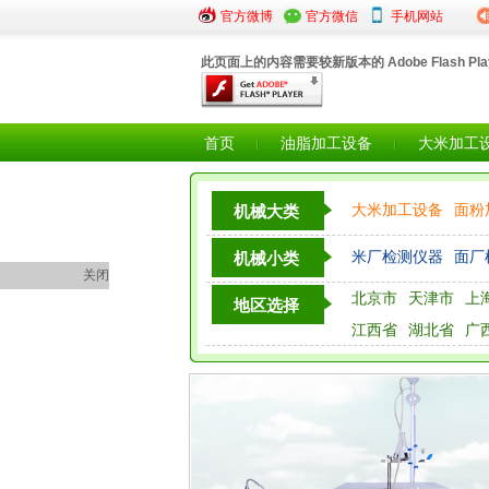
·关于第一批陕西省级粮食...
官方微博
·《儋州市2025年稻谷加工...
官方微信
手机网站
·关于20
此页面上的内容需要较新版本的 Adobe Flash Pla
首页
油脂加工设备
大米加工
大米加工设备
面粉
机械大类
粮油检测仪器设备
米厂检测仪器
面厂
机械小类
关闭
北京市
天津市
上
地区选择
江西省
湖北省
广