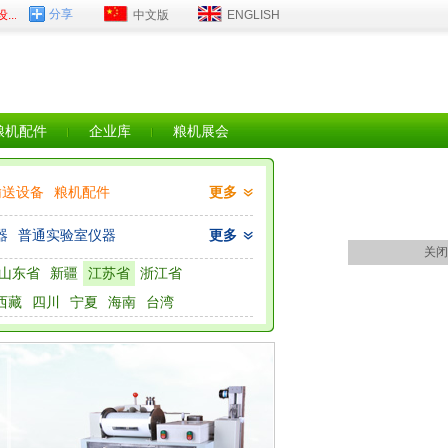
分享
·关于第一批陕西省级粮食...
中文版
·《儋州市2025年稻谷加工...
ENGLISH
·关于2025年度粮食仓储
粮机配件
企业库
粮机展会
输送设备
粮机配件
更多
器
普通实验室仪器
更多
关闭
山东省
新疆
江苏省
浙江省
西藏
四川
宁夏
海南
台湾