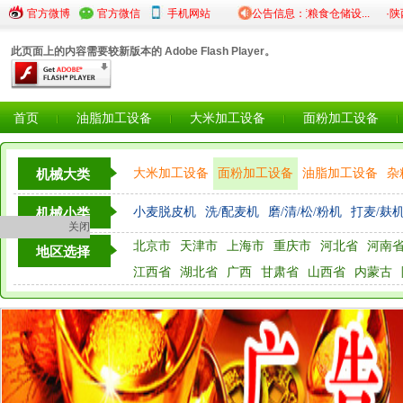
级粮食...
官方微博
·《儋州市2025年稻谷加工...
官方微信
手机网站
·关于2025年度粮食仓储设...
公告信息：
·陕西省
此页面上的内容需要较新版本的 Adobe Flash Player。
首页
油脂加工设备
大米加工设备
面粉加工设备
大米加工设备
面粉加工设备
油脂加工设备
杂
机械大类
粮油检测仪器设备
小麦脱皮机
洗/配麦机
磨/清/松/粉机
打麦/麸
机械小类
关闭
北京市
天津市
上海市
重庆市
河北省
河南
地区选择
江西省
湖北省
广西
甘肃省
山西省
内蒙古