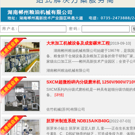
用 户 名：
密 码：
大米加工机械设备及成套碾米工程
[2019-09-10]
湖南郴州粮油机械有限公司始建于1967年，是我国
备、粮食烘干仓储设备及杂粮加工设备的骨干研制厂家
家级出口加工区——郴州高新技术产业园区；全资子公司.
湖南郴州粮油机械有限公司
SXCM超微粉碎内分级磨米机 1250V/900V/710
SXCM系列内分级式磨粉机是一种具有超细分级功能的
备。
[详情]
佐竹机械(苏州)有限公司
胚芽米制造系统 NDB15A/KB40G
[2022-07-03]
胚芽米小贴士 胚芽米 适宜人群 儿 童——正在生长发
生素B、C、D和矿物质的缺乏，可造成免疫力差、体弱