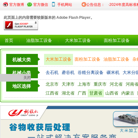
·关于2025年度粮食仓储设...
官方微博
官方微信
·陕西省粮食和物资储备局...
手机网站
公告信息：
·2024年度高标准粮库建
此页面上的内容需要较新版本的 Adobe Flash Player。
首页
油脂加工设备
大米加工设备
面粉加工设备
大米加工设备
面粉加工设备
油脂加工设备
杂
机械大类
粮油检测仪器设备
去石机
砻谷机
谷糙分离设备
碾米机
大米分
机械小类
关闭
北京市
天津市
上海市
重庆市
河北省
河南
地区选择
江西省
湖北省
广西
甘肃省
山西省
内蒙古