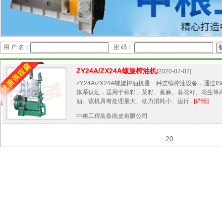
用 户 名：
密 码：
ZY24A/ZX24A螺旋榨油机
[2020-07-02]
ZY24A/ZX24A螺旋榨油机是一种连续榨油设备，通过ISO9
体系认证，适用于棉籽、菜籽、蓖麻、葵花籽、花生等
油。该机具有处理量大、动力消耗小、运行...
[详情]
中粮工程装备南皮有限公司
20