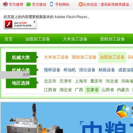
5年度粮食仓储设...
官方微博
官方微信
·陕西省粮食和物资储备局...
手机网站
·2024年度高标准粮库建设...
公告信息：
·
此页面上的内容需要较新版本的 Adobe Flash Player。
首页
油脂加工设备
大米加工设备
面粉加工设备
大米加工设备
面粉加工设备
油脂加工设备
杂
机械大类
粮油检测仪器设备
预榨设备
榨油机
浸出设备
精炼设备
成套油
机械小类
关闭
北京市
天津市
上海市
重庆市
河北省
河南
油脂灌装设备
地区选择
江西省
湖北省
广西
甘肃省
山西省
内蒙古