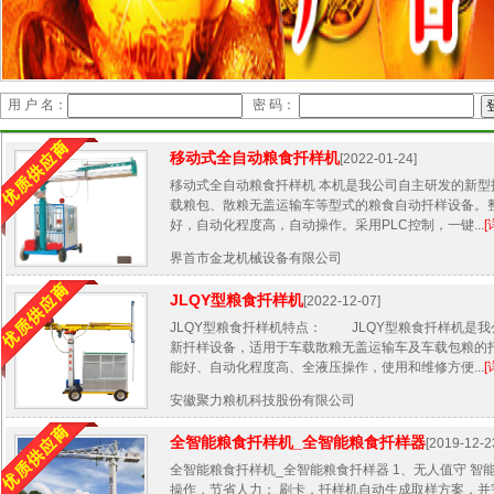
用 户 名：
密 码：
移动式全自动粮食扦样机
[2022-01-24]
移动式全自动粮食扦样机 本机是我公司自主研发的新型
载粮包、散粮无盖运输车等型式的粮食自动扦样设备。
好，自动化程度高，自动操作。采用PLC控制，一键...
[
界首市金龙机械设备有限公司
JLQY型粮食扦样机
[2022-12-07]
JLQY型粮食扦样机特点： JLQY型粮食扦样机是
新扦样设备，适用于车载散粮无盖运输车及车载包粮的
能好、自动化程度高、全液压操作，使用和维修方便...
[
安徽聚力粮机科技股份有限公司
全智能粮食扦样机_全智能粮食扦样器
[2019-12-2
全智能粮食扦样机_全智能粮食扦样器 1、无人值守 智
操作，节省人力； 刷卡，扦样机自动生成取样方案，并完成