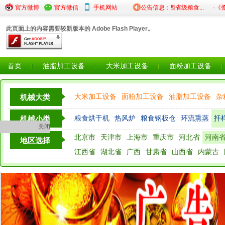
官方微博
官方微信
手机网站
·关于第一批陕西省级粮食...
公告信息：
·《儋州市
此页面上的内容需要较新版本的 Adobe Flash Player。
首页
油脂加工设备
大米加工设备
面粉加工设备
大米加工设备
面粉加工设备
油脂加工设备
杂
机械大类
粮油检测仪器设备
粮食烘干机
热风炉
粮食钢板仓
环流熏蒸
扦
机械小类
关闭
北京市
天津市
上海市
重庆市
河北省
河南
液压翻版
地区选择
江西省
湖北省
广西
甘肃省
山西省
内蒙古