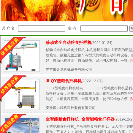
用 户 名：
密 码：
移动式全自动粮食扦样机
[2022-01-24]
移动式全自动粮食扦样机 本机是我公司自主研发的新型
载粮包、散粮无盖运输车等型式的粮食自动扦样设备。
好，自动化程度高，自动操作。采用PLC控制，一键...
[
界首市金龙机械设备有限公司
JLQY型粮食扦样机
[2022-12-07]
JLQY型粮食扦样机特点： JLQY型粮食扦样机是
新扦样设备，适用于车载散粮无盖运输车及车载包粮的
能好、自动化程度高、全液压操作，使用和维修方便...
[
安徽聚力粮机科技股份有限公司
全智能粮食扦样机_全智能粮食扦样器
[2019-12-2
全智能粮食扦样机_全智能粮食扦样器 1、无人值守 智
操作，节省人力； 刷卡，扦样机自动生成取样方案，并完成