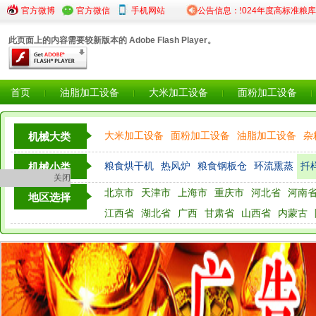
2025年度粮食仓储设...
官方微博
官方微信
·陕西省粮食和物资储备局...
手机网站
公告信息：
·2024年度高标准粮库建设...
此页面上的内容需要较新版本的 Adobe Flash Player。
首页
油脂加工设备
大米加工设备
面粉加工设备
大米加工设备
面粉加工设备
油脂加工设备
杂
机械大类
粮油检测仪器设备
粮食烘干机
热风炉
粮食钢板仓
环流熏蒸
扦
机械小类
关闭
北京市
天津市
上海市
重庆市
河北省
河南
液压翻版
地区选择
江西省
湖北省
广西
甘肃省
山西省
内蒙古