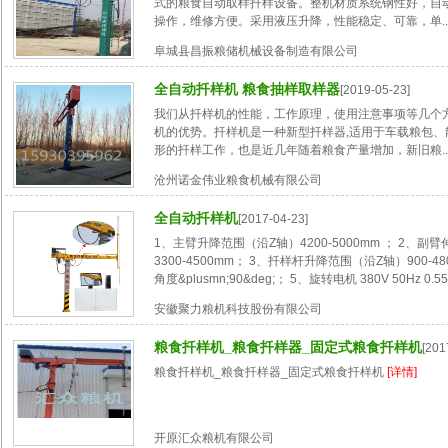
式的粮食自动取样扦样设备。整机材质系统钢性好，自
操作，维修方便。采用液压升降，性能稳定、可靠，单..
阜城县昌振粮储机械设备制造有限公司
全自动扦样机 粮食抽样取样器
[2019-05-23]
我们从扦样机的性能，工作原理，使用注意事项等几个
机的优势。扦样机是一种新型扦样器,适用于车载粮包、
形的扦样工作，也是近几年随着粮食产量增加，新旧粮..
沧州诺金伟业粮食机械有限公司
全自动扦样机
[2017-04-23]
1、主臂升降范围（沿Z轴）4200-5000mm ； 2、副
3300-4500mm； 3、扦样杆升降范围（沿Z轴）900-4
角度&plusmn;90&deg;； 5、旋转电机 380V 50Hz 0.55k
安徽聚力粮机科技股份有限公司
粮食扦样机_粮食扦样器_固定式粮食扦样机
[201
粮食扦样机_粮食扦样器_固定式粮食扦样机
[详情]
开原汇众粮机有限公司