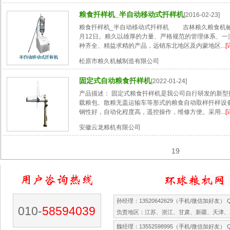
粮食扦样机_半自动移动式扦样机
[2016-02-23]
粮食扦样机_半自动移动式扦样机 吉林粮久粮食机械，
月12日。粮久以雄厚的力量、严格规范的管理体系、一
种齐全、精益求精的产品，远销东北地区及内蒙地区...
[
松原市粮久机械制造有限公司
固定式自动粮食扦样机
[2022-01-24]
产品描述： 固定式粮食扦样机是我公司自行研发的新型
载粮包、散粮无盖运输车等形式的粮食自动取样扦样设
钢性好，自动化程度高，遥控操作，维修方便。采用...
[
安徽云龙粮机有限公司
19
孙经理：13520642629（手机/微信加好友） QQ
010-
58594039
负责地区：江苏、浙江、甘肃、新疆、天津、
魏经理：13552598995（手机/微信加好友） QQ