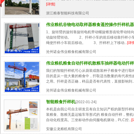
[详情]
浙江粮泰智能科技有限公司
伟业粮机谷物电动取样器粮食遥控操作扦样机器
1、旋转臂的旋转靠旋转电机带动螺旋锥形齿轮带动转
动旋转臂转动。 2、扦样小车的前后移动靠扦样小
绳使扦样小车前后移动。 3、扦样杆上下移动...
[详情
沧州诺金伟业粮食机械有限公司
伟业粮机粮食自动扦样机散粮车抽样器电动扦样
我们的智能扦样机可心从袋装或散装种子粮食中进行取
目的是从一批大量的粮食中，扦取适当数量的有代表性
之用。扦样是否正确，样品是否有代表性，直接影响到..
沧州诺金伟业粮食机械有限公司
智能粮食扦样机
[2022-01-24]
本机是由我公司自主研发且有自主知识产权的新型扦样
装粮食、散粮无盖运输车等形式的 粮食自动扦样，整机
自动化程度高。三坐标动作由伺服电机驱动，PLC控...
[
安徽云龙粮机有限公司