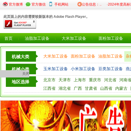
·关于2025年度粮食仓储设...
官方微博
官方微信
·陕西省粮食和物资储备局...
手机网站
公告信息：
·2024年度高标准粮库
此页面上的内容需要较新版本的 Adobe Flash Player。
首页
油脂加工设备
大米加工设备
面粉加工设备
大米加工设备
面粉加工设备
油脂加工设备
杂
机械大类
粮油检测仪器设备
玉米加工设备
小米加工设备
豆类加工设备
燕
机械小类
关闭
北京市
天津市
上海市
重庆市
河北省
河南
其他
地区选择
江西省
湖北省
广西
甘肃省
山西省
内蒙古