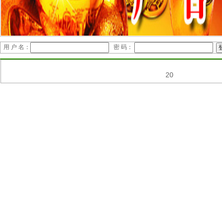
用 户 名：
密 码：
20