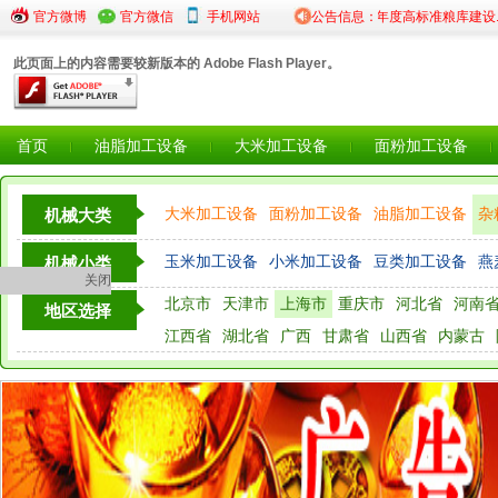
25年度粮食仓储设...
官方微博
官方微信
·陕西省粮食和物资储备局...
手机网站
公告信息：
·2024年度高标准粮库建设...
此页面上的内容需要较新版本的 Adobe Flash Player。
首页
油脂加工设备
大米加工设备
面粉加工设备
大米加工设备
面粉加工设备
油脂加工设备
杂
机械大类
粮油检测仪器设备
玉米加工设备
小米加工设备
豆类加工设备
燕
机械小类
关闭
北京市
天津市
上海市
重庆市
河北省
河南
其他
地区选择
江西省
湖北省
广西
甘肃省
山西省
内蒙古