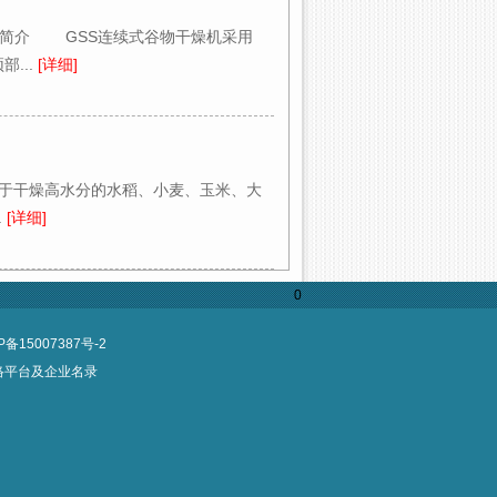
机简介 GSS连续式谷物干燥机采用
...
[详细]
用于干燥高水分的水稻、小麦、玉米、大
.
[详细]
0
P备15007387号-2
络平台及企业名录
。