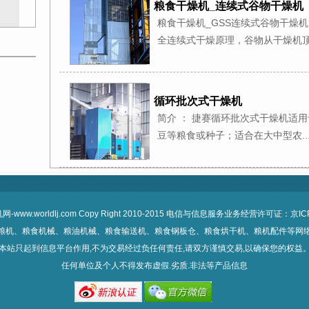
粮食干燥机_连续式谷物干燥机
粮食干燥机_GSS连续式谷物干燥
全连续式干燥原理，谷物从干燥机顶部
循环批次式干燥机
简介 ： 捷赛循环批次式干燥机适
豆等粮食或种子；适合在大中型农..
www.worldlj.com Copy Right 2010-2015 电信与信息服务业务经营许可证：
京IC
粮机、粮食机械、粮油机械、粮食输送机、粮食钢板仓、粮食烘干机、粮机配件等网
本站只起到信息平台作用,不为交易经过负任何责任,请双方谨慎交易,以确保您的权益
任何单位及个人不得发布虚假.劣质.非法等产品信息