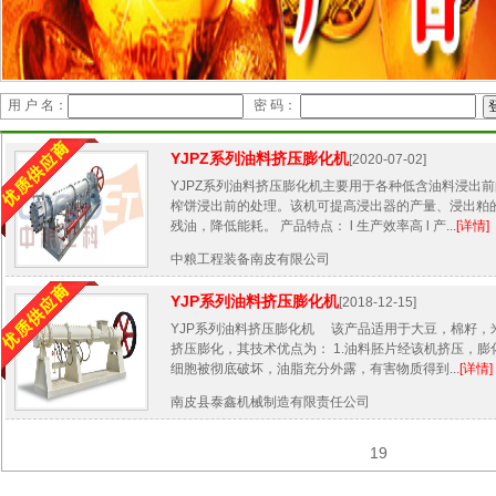
用 户 名：
密 码：
YJPZ系列油料挤压膨化机
[2020-07-02]
YJPZ系列油料挤压膨化机主要用于各种低含油料浸出
榨饼浸出前的处理。该机可提高浸出器的产量、浸出粕
残油，降低能耗。 产品特点： l 生产效率高 l 产...
[详情]
中粮工程装备南皮有限公司
YJP系列油料挤压膨化机
[2018-12-15]
YJP系列油料挤压膨化机 该产品适用于大豆，棉籽，
挤压膨化，其技术优点为： 1.油料胚片经该机挤压，
细胞被彻底破坏，油脂充分外露，有害物质得到...
[详情]
南皮县泰鑫机械制造有限责任公司
19