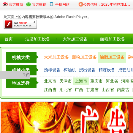
官方微博
·关于第一批陕西省级粮食...
官方微信
手机网站
·《儋州市2025年稻谷加工...
公告信息：
·
此页面上的内容需要较新版本的 Adobe Flash Player。
首页
油脂加工设备
大米加工设备
面粉加工设备
大米加工设备
面粉加工设备
油脂加工设备
杂
机械大类
粮油检测仪器设备
预榨设备
榨油机
浸出设备
精炼设备
成套油
机械小类
关闭
北京市
天津市
上海市
重庆市
河北省
河南
油脂灌装设备
地区选择
江西省
湖北省
广西
甘肃省
山西省
内蒙古