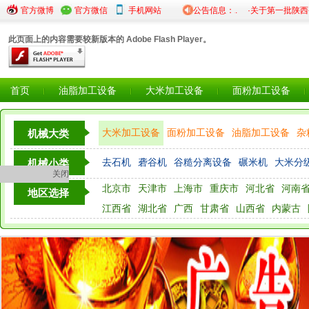
官方微博
官方微信
手机网站
公告信息：
·关于第一批陕西省级粮
此页面上的内容需要较新版本的 Adobe Flash Player。
首页
油脂加工设备
大米加工设备
面粉加工设备
大米加工设备
面粉加工设备
油脂加工设备
杂
机械大类
粮油检测仪器设备
去石机
砻谷机
谷糙分离设备
碾米机
大米分
机械小类
关闭
北京市
天津市
上海市
重庆市
河北省
河南
地区选择
江西省
湖北省
广西
甘肃省
山西省
内蒙古