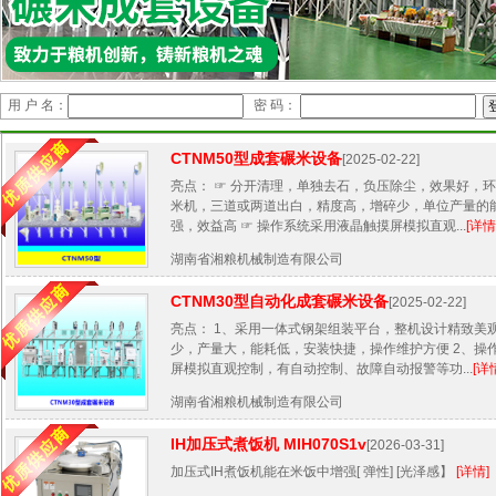
用 户 名：
密 码：
CTNM50型成套碾米设备
[2025-02-22]
亮点： ☞ 分开清理，单独去石，负压除尘，效果好，环
米机，三道或两道出白，精度高，增碎少，单位产量的
强，效益高 ☞ 操作系统采用液晶触摸屏模拟直观...
[详情
湖南省湘粮机械制造有限公司
CTNM30型自动化成套碾米设备
[2025-02-22]
亮点： 1、采用一体式钢架组装平台，整机设计精致美
少，产量大，能耗低，安装快捷，操作维护方便 2、操
屏模拟直观控制，有自动控制、故障自动报警等功...
[详
湖南省湘粮机械制造有限公司
IH加压式煮饭机 MIH070S1v
[2026-03-31]
加压式IH煮饭机能在米饭中增强[ 弹性] [光泽感】
[详情]