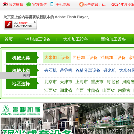
·关于2025年度粮食仓储设...
官方微博
官方微信
·陕西省粮食和物资储备局...
手机网站
公告信息：
·2024年度高标准粮
此页面上的内容需要较新版本的 Adobe Flash Player。
首页
油脂加工设备
大米加工设备
面粉加工设备
大米加工设备
面粉加工设备
油脂加工设备
杂
机械大类
粮油检测仪器设备
去石机
砻谷机
谷糙分离设备
碾米机
大米分
机械小类
关闭
北京市
天津市
上海市
重庆市
河北省
河南
地区选择
江西省
湖北省
广西
甘肃省
山西省
内蒙古